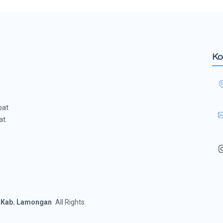
Ko
pat
at.
a Kab. Lamongan
All Rights